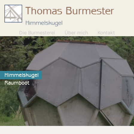
Thomas Burmester
Himmelskugel
Die Burmesterei
Über mich
Kontakt
Himmelskugel
Raumboot